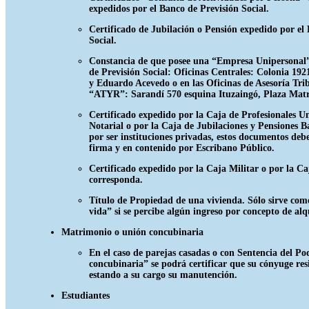
expedidos por el Banco de Previsión Social.
Certificado de Jubilación o Pensión expedido por el
Social.
Constancia de que posee una “Empresa Unipersonal”
de Previsión Social: Oficinas Centrales: Colonia 19
y Eduardo Acevedo o en las Oficinas de Asesoría Tri
“ATYR”: Sarandí 570 esquina Ituzaingó, Plaza Matr
Certificado expedido por la Caja de Profesionales Un
Notarial o por la Caja de Jubilaciones y Pensiones Ba
por ser instituciones privadas, estos documentos debe
firma y en contenido por Escribano Público.
Certificado expedido por la Caja Militar o por la Caj
corresponda.
Título de Propiedad de una vivienda. Sólo sirve co
vida” si se percibe algún ingreso por concepto de alq
Matrimonio o unión concubinaria
En el caso de parejas casadas o con Sentencia del Po
concubinaria” se podrá certificar que su cónyuge re
estando a su cargo su manutención.
Estudiantes