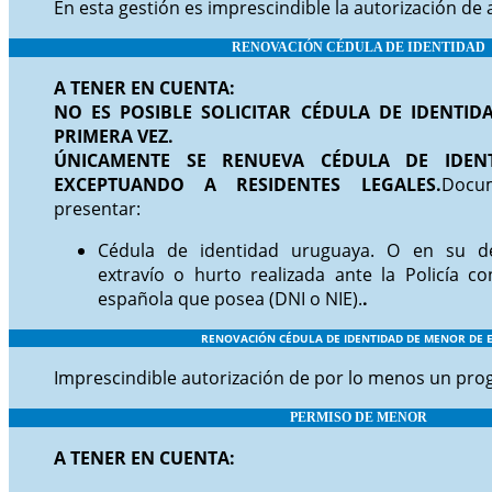
En esta gestión es imprescindible la autorización d
RENOVA
CIÓN CÉDULA DE IDENTIDAD
A TENER EN CUENTA:
NO ES POSIBLE SOLICITAR CÉDULA DE IDENTI
PRIMERA VEZ.
ÚNICAMENTE SE RENUEVA CÉDULA DE IDEN
EXCEPTUANDO A RESIDENTES LEGALES.
Docu
presentar:
Cédula de identidad uruguaya. O en su d
extravío o hurto realizada ante la Policía c
española que posea (DNI o NIE).
.
RENOVACIÓN CÉDULA DE IDEN
TIDAD DE MENOR DE 
Imprescindible autorización de por lo menos un prog
PERMIS
O DE MENOR
A TENER EN CUENTA: