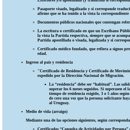
Exteriores y/o apostillada (y traducida si correspondi
Pasaporte visado, legalizado y si corresponde traduci
afirme que se ha tenido a la vista la correspondient
Documentos públicos nacionales que contengan refere
La escritura o certificado en que un Escribano Públi
la vista la Partida respectiva, siempre que se acompa
Partida apostillada o visada, legalizada y si corresp
Certificado médico fundado, que refiera a signos pre
edad.
Ingreso al país y residencia
"Certificado de Residencia y Certificado de Movimi
expedido por la Dirección Nacional de Migración.
La “residencia” debe ser “habitual”. Las salid
superar los 6 meses seguidos. Si superasen el 
tiempo de residencia exigido, 3 o 5 años seg
de cero una vez que la persona solicitante h
al Uruguay.
Medio de vida (arraigo)
Mediante una de las opciones siguientes, según corresponda
Certificados “Consulta de Actividades por Persona” 