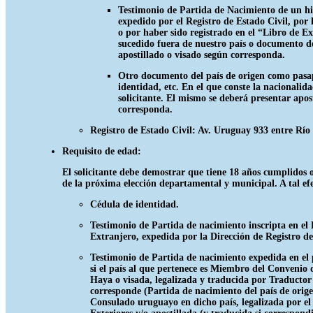
Testimonio de Partida de Nacimiento de un hi
expedido por el Registro de Estado Civil, po
o por haber sido registrado en el “Libro de E
sucedido fuera de nuestro país o documento de
apostillado o visado según corresponda.
Otro documento del país de origen como pas
identidad, etc. En el que conste la nacionalid
solicitante. El mismo se deberá presentar apos
corresponda.
Registro de Estado Civil: Av. Uruguay 933 entre Rí
Requisito de edad:
El solicitante debe demostrar que tiene 18 años cumplidos o
de la próxima elección departamental y municipal. A tal efe
Cédula de identidad.
Testimonio de Partida de nacimiento inscripta en el 
Extranjero, expedida por la Dirección de Registro de
Testimonio de Partida de nacimiento expedida en el p
si el país al que pertenece es Miembro del Convenio d
Haya o visada, legalizada y traducida por Traductor
corresponde (Partida de nacimiento del país de orige
Consulado uruguayo en dicho país, legalizada por el